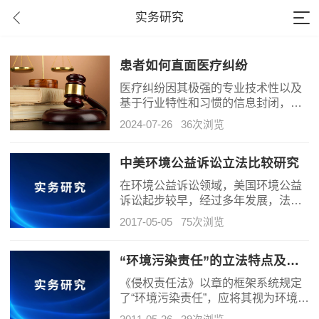
实务研究
患者如何直面医疗纠纷
医疗纠纷因其极强的专业技术性以及
基于行业特性和习惯的信息封闭，使
患者的维权行动充满了困难，
2024-07-26
36次浏览
中美环境公益诉讼立法比较研究
在环境公益诉讼领域，美国环境公益
诉讼起步较早，经过多年发展，法律
体系相对完备，政策制定技术娴熟，
2017-05-05
75次浏览
一直是环境公益诉讼领域的推动者。
“环境污染责任”的立法特点及配套机制之完善
《侵权责任法》以章的框架系统规定
了“环境污染责任”，应将其视为环境侵
权责任的一般立法地位。它不仅明确