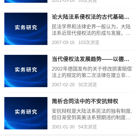
2011-05-26
39次浏览
了无过错归责原则、因果关系举证责
任倒置等重要问题，而且确立了环境
自身遭受损害的民事责任救济制度。
论大陆法系侵权法的古代基础——以古罗马阿奎利亚法为视角
为落实环境污染责任的实效，应建立
民法学界和法律史界一般认为，大陆
环境公益诉讼和环境损害责任保险等
法系近现代侵权法的形成与发展，以
相关配套机制。
１９世纪初法国民法典的诞生为标
2007-09-16
103次浏览
志。
当代侵权法发展趋势——以德国侵权法的变革为视角
2002年德国发布的关于修改损害赔偿
法上的规定的第二次法律在建立非物
质损害赔偿制度、增加侵权损害赔偿
2007-02-28
92次浏览
数额、扩大药品生产商和医药管理机
关承担责任的范围、改善儿童在交通
事故中的地位、加大机动车保管人责
简析合同法中的不安抗辩权
任、排除虚拟损害赔偿金等方面进行
安抗辩权是大陆法系民法的独有制度,
了富有探索性的尝试。
但日渐受到英美法系预期违约制度的
影响。我国合同法关于不安抗辩权的
2001-01-30
54次浏览
规定充分反映了这一趋势。本文谨就
传统不安抗辩权理论及我国合同法有