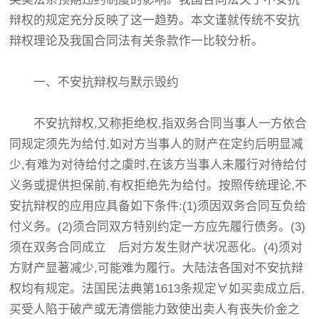
辩权的规定充分反映了这一趋势。本文谨就传统不安抗
辩权理论及我国合同法有关条款作一比较分析。
一、不安抗辩权与默示毁约
不安抗辩权,又称拒绝权,指双务合同当事人一方依合
同规定须先为给付,如对方当事人的财产在定约后明显减
少,有难为对待给付之虞时,在该方当事人未履行对待给付
义务或提供担保前,有权拒绝先为给付。按照传统理论,不
安抗辩权的应用应具备如下条件:(1)须因双务合同互负给
付义务。(2)须合同双方特别约定一方应先履行债务。(3)
须在双务合同成立 后对方发生财产状况恶化。(4)须对
方财产显著减少,可能难为履行。大陆法各国对不安抗辩
权均有规定。法国民法典第1613条规定∀如买卖成立后,
买受人陷于破产或无清偿能力致使出卖人有丧失价金之