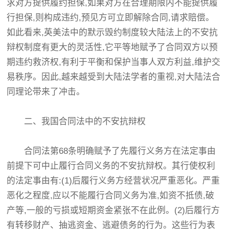
求对方提供履约担保,如果对方在合理期限内不能提供履
行担保,则构成违约,预见方可立即解除合同,请求赔偿。
如此看来,英美法中的默示毁约制度较大陆法上的不安抗
辩权制度有更大的灵活性,它平等地赋予了合同双方以预
期违约救济权,有利于平衡和保护当事人双方利益,维护交
易秩序。因此,越来越受到大陆法学者的重视,对大陆法合
同理论带来了冲击。
二、我国合同法中的不安抗辩权
合同法第68条明确赋予了先履行义务方在法定事由
前提下可中止履行合同义务的不安抗辩权。其行使权利
的法定事由有:(1)后履行义务方经营状况严重恶化。严重
恶化之程度,应以不能履行合同义务为准,如资不抵债,破
产等,一般的亏损或短期资金紧张不在此例。(2)后履行方
有转移财产、抽逃资金、逃避债务的行为。这些行为表