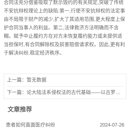
合同法充分借鉴吸取了默示毁约的有关规定,突破了传统
不安抗辩权理论上的缺陷:第一,行使不安抗辩权的法定事
由不局限于财产的减少,扩大了其适用范围,更大程度上保
护合同当事人的利益。第二,法律救济方法明确而不含
糊。赋予中止履约方在对方未恢复履约能力或未提供适
当担保时,有合同解除权及损害赔偿请求权。因此,更有利
于解决纠纷,稳定经济秩序。
上一篇：暂无数据
下一篇：论大陆法系侵权法的古代基础——以古罗马阿奎利亚法为视角
文章推荐
患者如何直面医疗纠纷
2024-07-26