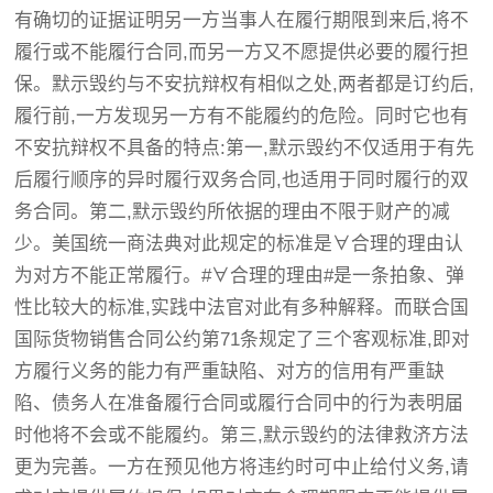
有确切的证据证明另一方当事人在履行期限到来后,将不
履行或不能履行合同,而另一方又不愿提供必要的履行担
保。默示毁约与不安抗辩权有相似之处,两者都是订约后,
履行前,一方发现另一方有不能履约的危险。同时它也有
不安抗辩权不具备的特点:第一,默示毁约不仅适用于有先
后履行顺序的异时履行双务合同,也适用于同时履行的双
务合同。第二,默示毁约所依据的理由不限于财产的减
少。美国统一商法典对此规定的标准是∀合理的理由认
为对方不能正常履行。#∀合理的理由#是一条拍象、弹
性比较大的标准,实践中法官对此有多种解释。而联合国
国际货物销售合同公约第71条规定了三个客观标准,即对
方履行义务的能力有严重缺陷、对方的信用有严重缺
陷、债务人在准备履行合同或履行合同中的行为表明届
时他将不会或不能履约。第三,默示毁约的法律救济方法
更为完善。一方在预见他方将违约时可中止给付义务,请