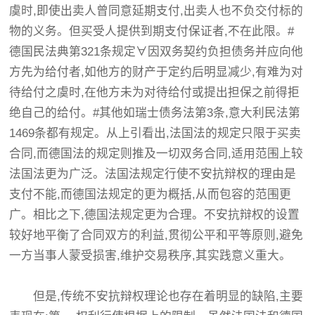
虞时,即使出卖人曾同意延期支付,出卖人也不负交付标的
物的义务。但买受人提供到期支付保证者,不在此限。#
德国民法典第321条规定∀因双务契约负担债务并应向他
方先为给付者,如他方的财产于定约后明显减少,有难为对
待给付之虞时,在他方未为对待给付或提出担保之前得拒
绝自己的给付。#其他如瑞士债务法第3条,意大利民法第
1469条都有规定。从上引看出,法国法的规定只限于买卖
合同,而德国法的规定则推及一切双务合同,适用范围上较
法国法更为广泛。法国法规定行使不安抗辩权的理由是
支付不能,而德国法规定的更为概括,从而包容的范围更
广。相比之下,德国法规定更为合理。不安抗辩权的设置
较好地平衡了合同双方的利益,贯彻公平和平等原则,避免
一方当事人蒙受损害,维护交易秩序,其实践意义重大。
但是,传统不安抗辩权理论也存在着明显的缺陷,主要