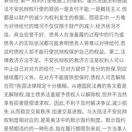
表现在:第一,权利行使根据上的限制。虽然法国法和德国
法不安抗辩权行使的原因一是支付不能,一是概括主义,但
都是以财产的减少为权利发生的根据。而现实中,一方难
为对待给付的情况不仅仅限于财产的减少,经济状况不
佳、商业信誉不好、债务人在准备履约过程中的行为或
债务人的实际状况都可能表明债务人将难以对待给付,而
这时债权人却不能行使抗辩权保护自己的权益。第二,法
律救济方法不足。不安抗辩权的救济方法是权利人可以
中止自己对对方的给付,一旦对方提供了充分的担保,则应
继续履行义务。在对方不能提供担保时,债权人可否解除
合同?各国法律规定十分模糊。从德国民法典的条文看是
无解除权,瑞士债务法虽赋予债权人以解除权,但并不当然
享有损害赔偿请求权。因此,不利于及时解决争议,减少损
失,从而稳定交易秩序,加速交易进程。与大陆法不安抗辩
权制度相对应的,是英美法中的默示毁约制度。默示毁约
是预期违约的一种形态,指在履行期限到来前,一方当事人