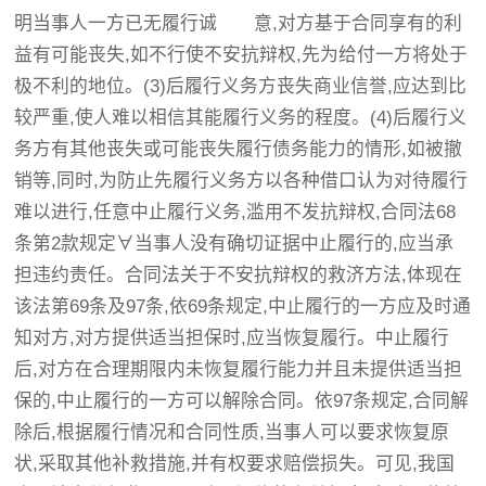
明当事人一方已无履行诚 意,对方基于合同享有的利
益有可能丧失,如不行使不安抗辩权,先为给付一方将处于
极不利的地位。(3)后履行义务方丧失商业信誉,应达到比
较严重,使人难以相信其能履行义务的程度。(4)后履行义
务方有其他丧失或可能丧失履行债务能力的情形,如被撤
销等,同时,为防止先履行义务方以各种借口认为对待履行
难以进行,任意中止履行义务,滥用不发抗辩权,合同法68
条第2款规定∀当事人没有确切证据中止履行的,应当承
担违约责任。合同法关于不安抗辩权的救济方法,体现在
该法第69条及97条,依69条规定,中止履行的一方应及时通
知对方,对方提供适当担保时,应当恢复履行。中止履行
后,对方在合理期限内未恢复履行能力并且未提供适当担
保的,中止履行的一方可以解除合同。依97条规定,合同解
除后,根据履行情况和合同性质,当事人可以要求恢复原
状,采取其他补救措施,并有权要求赔偿损失。可见,我国