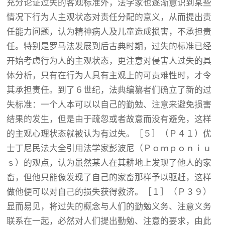
充分论证过失的客观标准外，法学家也逐渐意识到某些
情况下行为人主观状态对责任分配的意义，从而提出责
任能力问题，认为精神病人及儿童造成损害，不承担责
任。特别是罗马法发展到后古典时期，过失的标准已经
开始考虑行为人的主观状态，更注意对侵害人过失的具
体分析，只有在行为人具有主观上的可责难性时，才令
其承担责任。到了６世纪，法典编纂者们确立了新的过
失标准：一个人本可以以自己的勤勉、注意来避免损害
结果的发生，但是由于疏忽或者故意而没有避免，这样
的主观心理状态就被认为有过失。［５］（Ｐ４１）优
士丁尼民法大全引用法学家彭波尼（Ｐｏｍｐｏｎｉｕ
ｓ）的观点，认为虽然某人在其耕地上发现了他人的家
畜，但他只能像发现了自己的家畜那样予以驱赶，这样
做他便可以对自己的损失获得救济。［１］（Ｐ３９）
显而易见，将过失的概念与人们的勤勉义务、注意义务
联系在一起，必然对人们提出勤勉、注意的要求，由此