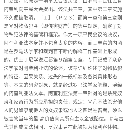
门立法。它原是一项平民会议决议，由罗马平民保民官
阿奎利向平民大会提出。该法共三章，其中第二章实施
不久便被取消。［１］（Ｐ２３）而第一章和第三章则
是∀对物私犯＃（即侵害财产）的集中规定，确定了对
物私犯法律的基础和框架。作为一项平民会议的决议，
阿奎利亚法本身并不包含太多的内容，而其丰富的内涵
是在罗马法学家和裁判官不断的解释工作基础上形成
的。优士丁尼学说汇纂第９编第２章，专门记载了众多
法学家对阿奎利亚法的论述，该章详细论述了对物私犯
的特征、因果关系、过失的一般标准及各类具体形态
等。本文的研究对象，就是经过罗马法学家解释、演绎
的阿奎利亚法文本。阿奎利亚法第一章针对的是杀死奴
隶和家畜行为所应承担的责任，规定：∀凡不法杀害他
人的男奴隶或他人的女奴隶或他人之四足牲畜者，须以
被害物当年的最 高价值向其所有主以金钱赔偿。＃与古
代其他成文法相同，∀奴隶＃在此被视为权利客体物。