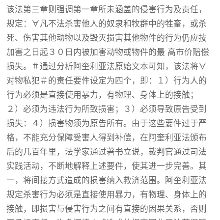
该法第三章则强调第一章所未涵盖的侵害行为及责任，
规定：∀凡不法杀害他人的奴隶和牧群中的牲畜，或杀
死、伤害其他动物以及毁灭损害其他物件的行为仍应按
加害之日起３０日内被加害动物或物件的最 高市价赔偿
损失。＃通过分析阿奎利亚法原始文本可知，该法将∀
对物私犯＃的责任要件设定为四个，即：１）行为人的
行为必须是直接使用暴力，有物理、身体上的接触；
２）必须为违法行为所致损害；３）必须导致原告受到
损失：４）损害物须为原告所有。由于这些要件过于严
格，不能充分保障受害人得到补偿，在阿奎利亚法颁布
后的几百年里，法学家通过著书立说，裁判官通过司法
实践活动，不断地解释上述要件，使其进一步完善。其
一，将间接方式造成的损害纳入救济范围。阿奎利亚法
规定杀害行为必须是直接使用暴力，有物理、身体上的
接触，即损害与侵害行为之间有直接的因果关系，否则