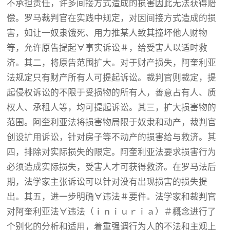
不承担责任，许多间接方式造成的损害因此无法获得赔
偿。罗马裁判官在实践中规定，对因间接方式造成的损
害，如让一奴隶饿死、用力推某人致其撞坏他人财物
等，允许原告提起∀事实诉讼＃，给受害人以适时救
济。其二，将原告范围扩大。对于财产损失，阿奎利亚
法规定只有财产所有人可提起诉讼。裁判官则裁定，提
起侵权诉讼的不限于受损物的所有人，善意占有人、质
权人、承租人等，均可提起诉讼。其三，扩大损害物的
范围。阿奎利亚法将损害物局限于奴隶和动产，裁判官
创设扩用诉讼，针对房子等不动产的损害给与救济。其
四，排除对实际损失的限定。阿奎利亚法要求损害行为
必须造成实际损失，受害人才可获得救济。在罗马法后
期，法学家主张诉讼可以针对没有出现损害的损失提
出。其五，进一步明确∀违法＃要件。法学家和裁判官
对阿奎利亚法∀违法（ｉｎｉｕｒｉａ）＃概念进行了
个别化的分析和适用，着重强调行为人的不法和主观上