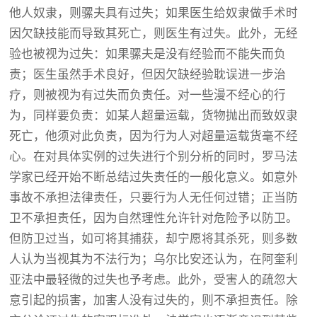
他人奴隶，则骡夫具有过失；如果医生给奴隶做手术时
因欠缺技能而导致其死亡，则医生有过失。此外，无经
验也被视为过失：如果骡夫是没有经验而不能失而负
责；医生虽然手术良好，但因欠缺经验耽误进一步治
疗，则被视为有过失而负责任。对一些漫不经心的行
为，同样要负责：如某人超量运载，货物抛出而致奴隶
死亡，他须对此负责，因为行为人对超量运载货毫不经
心。在对具体实例的过失进行个别分析的同时，罗马法
学家已经开始不断总结过失责任的一般化意义。如意外
事故不承担法律责任，只要行为人无任何过错；正当防
卫不承担责任，因为自然理性允许针对危险予以防卫。
但防卫过当，如可将其捕获，却宁愿将其杀死，则多数
人认为当视其为不法行为；乌尔比安还认为，在阿奎利
亚法中最轻微的过失也予考虑。此外，受害人的疏忽大
意引起的损害，加害人没有过失的，则不承担责任。除