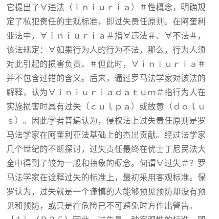
它提出了∀违法（ｉｎｉｕｒｉａ）＃性概念，明确规
定了私犯责任的主观标准，即过失责任原则。在阿奎利
亚法中，∀ｉｎｉｕｒｉａ＃指∀违法＃、∀不法＃，
该法规定：∀如果行为人的行为不法，那么，行为人须
对此引起的损害负责。＃但此时，∀ｉｎｉｕｒｉａ＃
并不包含过错的含义。后来，通过罗马法学家对该法的
解释，认为∀ｉｎｉｕｒｉａｄａｔｕｍ＃指行为人在
实施损害时具有过失（ｃｕｌｐａ）或故意（ｄｏｌｕ
ｓ）。因此学者普遍认为，侵权法上过失责任原则是罗
马法学家在阿奎利亚法基础上的杰出贡献。经过法学家
几个世纪的不断探讨，过失责任最终在优士丁尼民法大
全中得到了较为一般和抽象的概念。何谓∀过失＃？罗
马法学家在诠释过失的标准上，最初采用客观标准。保
罗认为，过失就是一个谨慎的人能够预见预防却没有预
见和预防，或只是在危险已不可避免时方作出警告。