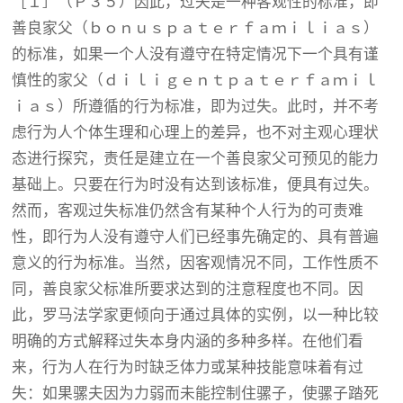
［１］（Ｐ３５）因此，过失是一种客观性的标准，即
善良家父（ｂｏｎｕｓｐａｔｅｒｆａｍｉｌｉａｓ）
的标准，如果一个人没有遵守在特定情况下一个具有谨
慎性的家父（ｄｉｌｉｇｅｎｔｐａｔｅｒｆａｍｉｌ
ｉａｓ）所遵循的行为标准，即为过失。此时，并不考
虑行为人个体生理和心理上的差异，也不对主观心理状
态进行探究，责任是建立在一个善良家父可预见的能力
基础上。只要在行为时没有达到该标准，便具有过失。
然而，客观过失标准仍然含有某种个人行为的可责难
性，即行为人没有遵守人们已经事先确定的、具有普遍
意义的行为标准。当然，因客观情况不同，工作性质不
同，善良家父标准所要求达到的注意程度也不同。因
此，罗马法学家更倾向于通过具体的实例，以一种比较
明确的方式解释过失本身内涵的多种多样。在他们看
来，行为人在行为时缺乏体力或某种技能意味着有过
失：如果骡夫因为力弱而未能控制住骡子，使骡子踏死