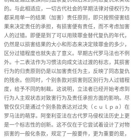
的。与此相适应，一切古代社会的早期法律对侵权行为
都采用单一的结果（加害）责任原则，即只按照侵害结
果来决定责任的承担，有损害便有责任，而不考虑加害
人的过错。即便是到了可以用赎罪金替代复仇的年代，
仍然是以损害结果的大小和形态来决定赎罪金的多少，
区分过错程度也就失去了意义。早期古代罗马法也不例
外。十二表法作为习惯法向成文法过渡的标志，其损害
行为的归责原则仍是以加害责任为主，反映了同态复仇
的残余。但同时，个别条款对损害则区别行为人过错程
度，给予不同的制裁。这说明，立法者已经开始考虑到
行为人主观状态对致害行为及责任承担方面的影响。尽
管仅仅只是通过个别条款表达对过失（ｃｕｌｐａ）在
罗马法的萌芽。阿奎利亚法在古代罗马侵权法历史上更
是一个标志性的创新。这不仅在于它尝试着设计了对物
损害的一般化条款，规定了一般要件，更为重要的是，