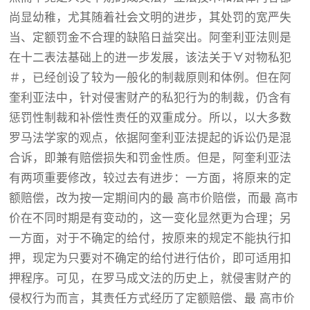
尚显幼稚，尤其随着社会文明的进步，其处罚的宽严失
当、定额罚金不合理的缺陷日益突出。阿奎利亚法则是
在十二表法基础上的进一步发展，该法关于∀对物私犯
＃，已经创设了较为一般化的制裁原则和体例。但在阿
奎利亚法中，针对侵害财产的私犯行为的制裁，仍含有
惩罚性制裁和补偿性责任的双重成分。所以，以大多数
罗马法学家的观点，依据阿奎利亚法提起的诉讼仍是混
合诉，即兼有赔偿损失和罚金性质。但是，阿奎利亚法
有两项重要修改，较过去有进步：一方面，将原来的定
额赔偿，改为按一定期间内的最 高市价赔偿，而最 高市
价在不同时期是有变动的，这一变化显然更为合理；另
一方面，对于不确定的给付，按原来的规定不能执行扣
押，现定为只要对不确定的给付进行估价，即可适用扣
押程序。可见，在罗马成文法的历史上，就侵害财产的
侵权行为而言，其责任方式经历了定额赔偿、最 高市价