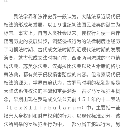
任
民法学界和法律史界一般认为，大陆法系近现代侵
权法的形成与发展，以１９世纪初法国民法典的诞生为
标志。事实上，自有人类社会以来，侵权行为便一直伴
随着历史的发展脚步，调整侵权行为的法律制度也经历
了习惯法时期、古代成文法时期到近现代法时期的发展
演变。就古代成文法时期而言，西亚两河流域的乌尔纳
姆法典、苏美尔法典、汉姆拉比法典以及古希腊的格尔
蒂法典，都有关于侵权损害赔偿的内容。但考察现代侵
权法的源头，学界普遍认为，古罗马时期的私犯制度是
大陆法系侵权法的基础和重要渊源。古罗马∀私犯＃概
念，早期出现在罗马成文法公元前４５１年的十二表法
（ＬｅｘＸＩＩＴａｂｕｌａｒｕｍ）中，主要指一些
损害人身权利和财产权利的行为。以现代标准划分，该
法所列举的∀私犯＃行为中，一部分属于犯罪行为，另