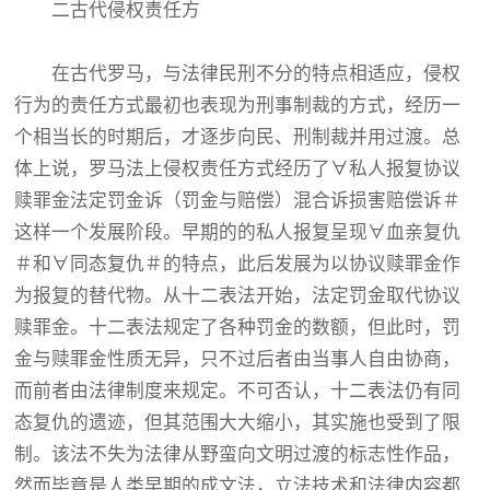
二古代侵权责任方
在古代罗马，与法律民刑不分的特点相适应，侵权
行为的责任方式最初也表现为刑事制裁的方式，经历一
个相当长的时期后，才逐步向民、刑制裁并用过渡。总
体上说，罗马法上侵权责任方式经历了∀私人报复协议
赎罪金法定罚金诉（罚金与赔偿）混合诉损害赔偿诉＃
这样一个发展阶段。早期的的私人报复呈现∀血亲复仇
＃和∀同态复仇＃的特点，此后发展为以协议赎罪金作
为报复的替代物。从十二表法开始，法定罚金取代协议
赎罪金。十二表法规定了各种罚金的数额，但此时，罚
金与赎罪金性质无异，只不过后者由当事人自由协商，
而前者由法律制度来规定。不可否认，十二表法仍有同
态复仇的遗迹，但其范围大大缩小，其实施也受到了限
制。该法不失为法律从野蛮向文明过渡的标志性作品，
然而毕竟是人类早期的成文法，立法技术和法律内容都