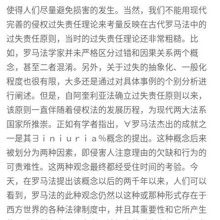
使得人们尽量避免损害的发生。当然，我们不能用现代
完善的侵权过失责任理论来考量反映在古代罗马法中的
过失责任原则，当时的过失责任理论还非常粗糙。比
如，罗马法学家并未严格区分过错和因果关系两个概
念，甚至二者混淆。另外，关于过失的抽象化、一般化
程度也很有限，大多还是通过对具体事例的个别分析进
行阐述。但是，自阿奎利亚法确立过失责任原则以来，
该原则一直伴随着侵权法的发展历程，为现代两大法系
国家所推崇。正如有学者指出，∀罗马法杰出的成就之
一是其∃ｉｎｉｕｒｉａ％概念的提出。这种概念后来
被划分为两种因素，即侵害人注意理由的欠缺和行为的
可责难性。这两种观念最终都经受住时间的考验。今
天，在罗马法提出该概念以后的两千年以来，人们可以
看到，罗马法的此种观念仍然以这种或那种形式存在于
西方世界的各种法律制度中，并且其重要性和它所产生