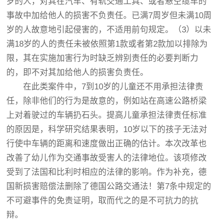
岁的人，对其在汽车、有轨交通工具、或者悬空缆车的
事故中加给他人的损害不负责任。已满7周岁但未满10周
岁的人故意地引起侵害的，不适用前句规定。（3）以未
满18岁的人的责任未被依照第1款或者第2款加以排除为
限，其在实施加害行为时缺乏辨别责任的必要判断力
的，即不对其加给他人的损害负责任。
在此类案件中，7到10岁的儿童还不用承担法律责
任，除非他们的行为是故意的，例如站在高速公路桥梁
上对着驶过的车辆扔石头。提高儿童承担法律责任标准
的原因是，科学研究结果表明，10岁以下的孩子无法对
行使中车辆的距离和速度做出正确的估计。本次改革也
改善了幼儿作为交通事故受害人的法律地位。该项修改
受到了法国和比利时相应的法律的影响。作为补充，德
国新损害赔偿法删除了德国公路交通法！第7条中规定的
不可避事件的免责证明，取而代之的是不可抗力的抗
辩。