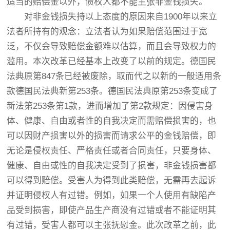
适当的赔偿金以外，债权人都不能主张非金钱损失。
对非金钱损失持以上态度的原因来自1900年以来立
法者所持有的观念：立法者认为如果赔偿范围过于宽
泛，不仅会导致赔偿金额难以估算，而且会导致权力的
滥用。本次改革已经基本上改变了以前的规定。德国民
法典原第847条已经被废除，取而代之以新的一般适用条
款德国民法典新第253条。德国民法典原第253条变成了
新法第253条第1款，进而增加了第2款规定：因侵害身
体、健康、自由或者性的自我决定而需赔偿损害的，也
可以因财产损害以外的损害而请求公平的金钱赔偿，即
无论是侵权责任、严格责任或者合同责任，只要身体、
健康、自由或性的自我决定受到了损害，非金钱损害都
可以得到赔偿。受害人为得到此类赔偿，无需再去起诉
并证明侵权人有过错。例如，如果一个人使用有缺陷产
品受到损害，即使产品生产商没有过错或者不能证明其
有过错，受害人都可以主张抚慰金。此次改革之前，此