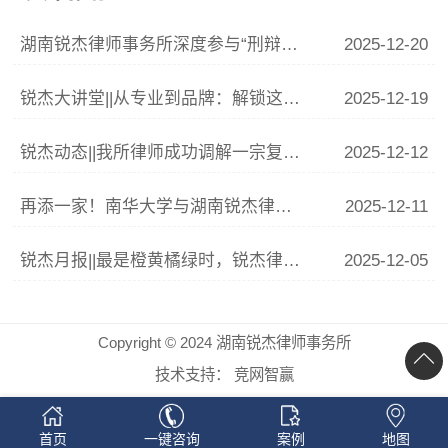
湖南锐杰律师事务所深度参与“刑辩湘军”联训 李青云副主任精析涉“骗”案件辩护要点
2025-12-20
锐杰大讲堂||从专业到品牌：解锁这份律师IP打造指南
2025-12-19
锐杰动态||我所律师成功调解一宗复杂婚姻家庭纠纷
2025-12-12
再添一家！南华大学与湖南锐杰律师事务所共建法学实践教学基地签约揭牌仪式圆满举行
2025-12-11
锐杰月报||最是橙黄橘绿时，锐杰律所11月事记
2025-12-05
Copyright © 2024 湖南锐杰律师事务所
技术支持：
竞网智赢
首页
一键咨询
案例
地图