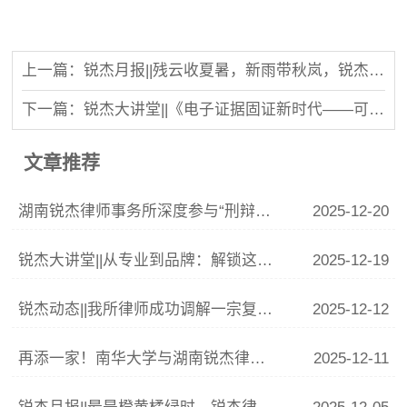
上一篇：锐杰月报||残云收夏暑，新雨带秋岚，锐杰律所8月事记
下一篇：锐杰大讲堂||《电子证据固证新时代——可信时间戳全场景取证实战培训》
文章推荐
湖南锐杰律师事务所深度参与“刑辩湘军”联训 李青云副主任精析涉“骗”案件辩护要点
2025-12-20
锐杰大讲堂||从专业到品牌：解锁这份律师IP打造指南
2025-12-19
锐杰动态||我所律师成功调解一宗复杂婚姻家庭纠纷
2025-12-12
再添一家！南华大学与湖南锐杰律师事务所共建法学实践教学基地签约揭牌仪式圆满举行
2025-12-11