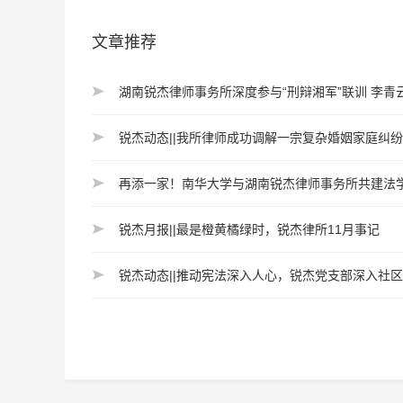
文章推荐
湖南锐杰律师事务所深度参与“刑辩湘军”联训 李青
锐杰动态||我所律师成功调解一宗复杂婚姻家庭纠纷
再添一家！南华大学与湖南锐杰律师事务所共建法
锐杰月报||最是橙黄橘绿时，锐杰律所11月事记
锐杰动态||推动宪法深入人心，锐杰党支部深入社