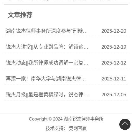
文章推荐
湖南锐杰律师事务所深度参与“刑辩湘军”联训 李青云副主任精析涉“骗”案件辩护要点
2025-12-20
锐杰大讲堂||从专业到品牌：解锁这份律师IP打造指南
2025-12-19
锐杰动态||我所律师成功调解一宗复杂婚姻家庭纠纷
2025-12-12
再添一家！南华大学与湖南锐杰律师事务所共建法学实践教学基地签约揭牌仪式圆满举行
2025-12-11
锐杰月报||最是橙黄橘绿时，锐杰律所11月事记
2025-12-05
Copyright © 2024 湖南锐杰律师事务所
技术支持：
竞网智赢