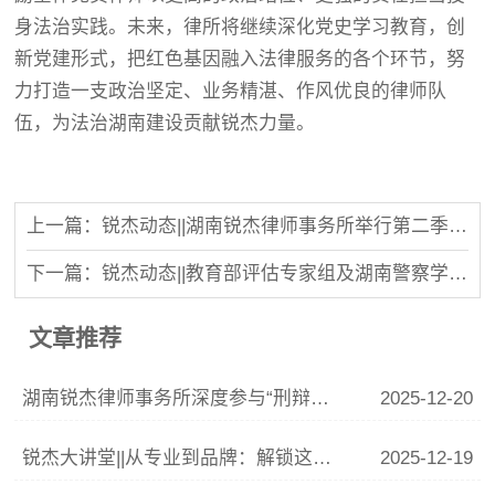
身法治实践。未来，律所将继续深化党史学习教育，创
新党建形式，把红色基因融入法律服务的各个环节，努
力打造一支政治坚定、业务精湛、作风优良的律师队
伍，为法治湖南建设贡献锐杰力量。
上一篇：锐杰动态||湖南锐杰律师事务所举行第二季度生日会和新人欢迎会
下一篇：锐杰动态||教育部评估专家组及湖南警察学院领导莅临我所审核评估实践教学基地工作
文章推荐
湖南锐杰律师事务所深度参与“刑辩湘军”联训 李青云副主任精析涉“骗”案件辩护要点
2025-12-20
锐杰大讲堂||从专业到品牌：解锁这份律师IP打造指南
2025-12-19