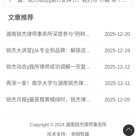
下一篇：锐杰动态||魅力女神节，我们与“小镇”有个约会！
文章推荐
湖南锐杰律师事务所深度参与“刑辩湘军”联训 李青云副主任精析涉“骗”案件辩护要点
2025-12-20
锐杰大讲堂||从专业到品牌：解锁这份律师IP打造指南
2025-12-19
锐杰动态||我所律师成功调解一宗复杂婚姻家庭纠纷
2025-12-12
再添一家！南华大学与湖南锐杰律师事务所共建法学实践教学基地签约揭牌仪式圆满举行
2025-12-11
锐杰月报||最是橙黄橘绿时，锐杰律所11月事记
2025-12-05
Copyright © 2024 湖南锐杰律师事务所
技术支持：
竞网智赢