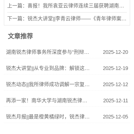
上一篇：喜报！我所袁亚云律师连续三届获聘湖南省消保委律师团成员，并再度荣获“湖南省消费维权优秀公益律师”称号！
下一篇：锐杰大讲堂||李青云律师——《青年律师案源拓展与谈案实战指南》
文章推荐
湖南锐杰律师事务所深度参与“刑辩湘军”联训 李青云副主任精析涉“骗”案件辩护要点
2025-12-20
锐杰大讲堂||从专业到品牌：解锁这份律师IP打造指南
2025-12-19
锐杰动态||我所律师成功调解一宗复杂婚姻家庭纠纷
2025-12-12
再添一家！南华大学与湖南锐杰律师事务所共建法学实践教学基地签约揭牌仪式圆满举行
2025-12-11
锐杰月报||最是橙黄橘绿时，锐杰律所11月事记
2025-12-05