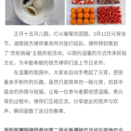
正月十五月儿圆，灯火璀璨庆团圆。2月12日元宵佳
节，湖南锐杰律师事务所内张灯结彩。律所特别策划
了"灵蛇纳福"主题庆祝活动，以简约温馨的方式传承民俗
文化，为辛勤奉献的锐杰律师们送上节日关怀。
在温馨的氛围中，大家亲自动手煮起了元宵，感受
着亲手制作的乐趣。虽然只是简单的一碗元宵，但其中
蕴含的热情与祝福，让每一位参与者都倍感温暖。煮元
宵的过程中，律师们互相交流，分享彼此的笑声与欢
声，瞬间驱散了连日的春寒。
我所陈耀明律师参加
第二届长株潭破产法论坛房地产企