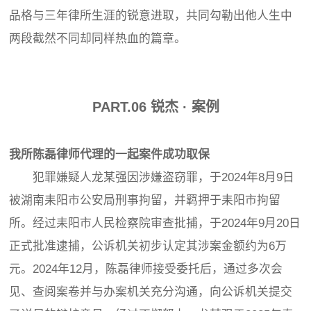
品格与三年律所生涯的锐意进取，共同勾勒出他人生中
两段截然不同却同样热血的篇章。
PART.
06
锐杰 · 案例
我所陈磊律师代理的一起案件成功取保
犯罪嫌疑人龙某强因涉嫌盗窃罪，于2024年8月9日
被湖南耒阳市公安局刑事拘留，并羁押于耒阳市拘留
所。经过耒阳市人民检察院审查批捕，于2024年9月20日
正式批准逮捕，公诉机关初步认定其涉案金额约为6万
元。2024年12月，陈磊律师接受委托后，通过多次会
见、查阅案卷并与办案机关充分沟通，向公诉机关提交