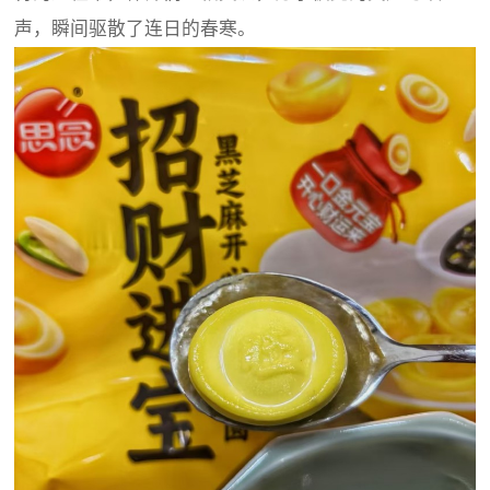
声，瞬间驱散了连日的春寒。