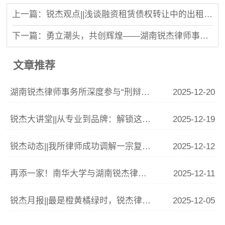
上一篇：锐杰观点||浅谈融资租赁债权转让中的出租人责任
下一篇：勇立潮头，共创辉煌——湖南锐杰律师事务所2025新春启航宣言
文章推荐
湖南锐杰律师事务所深度参与“刑辩湘军”联训 李青云副主任精析涉“骗”案件辩护要点
2025-12-20
锐杰大讲堂||从专业到品牌：解锁这份律师IP打造指南
2025-12-19
锐杰动态||我所律师成功调解一宗复杂婚姻家庭纠纷
2025-12-12
再添一家！南华大学与湖南锐杰律师事务所共建法学实践教学基地签约揭牌仪式圆满举行
2025-12-11
锐杰月报||最是橙黄橘绿时，锐杰律所11月事记
2025-12-05