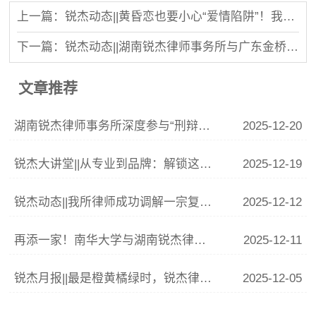
上一篇：锐杰动态||黄昏恋也要小心“爱情陷阱”！我所李青云律师做客《经视说法》
下一篇：锐杰动态||湖南锐杰律师事务所与广东金桥百信（长沙）律师事务所篮球友谊赛圆满落幕
文章推荐
湖南锐杰律师事务所深度参与“刑辩湘军”联训 李青云副主任精析涉“骗”案件辩护要点
2025-12-20
锐杰大讲堂||从专业到品牌：解锁这份律师IP打造指南
2025-12-19
锐杰动态||我所律师成功调解一宗复杂婚姻家庭纠纷
2025-12-12
再添一家！南华大学与湖南锐杰律师事务所共建法学实践教学基地签约揭牌仪式圆满举行
2025-12-11
锐杰月报||最是橙黄橘绿时，锐杰律所11月事记
2025-12-05