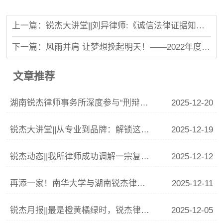
上一篇：锐杰大讲堂||刘异律师:《诚信法律证据知识产权保护的基石》
下一篇：风雨并肩 让梦想挽起明天！——2022年度湖南锐杰律师事务所年会圆满落幕
文章推荐
湖南锐杰律师事务所深度参与“刑辩湘军”联训 李青云副主任精析涉“骗”案件辩护要点
2025-12-20
锐杰大讲堂||从专业到品牌：解锁这份律师IP打造指南
2025-12-19
锐杰动态||我所律师成功调解一宗复杂婚姻家庭纠纷
2025-12-12
再添一家！南华大学与湖南锐杰律师事务所共建法学实践教学基地签约揭牌仪式圆满举行
2025-12-11
锐杰月报||最是橙黄橘绿时，锐杰律所11月事记
2025-12-05