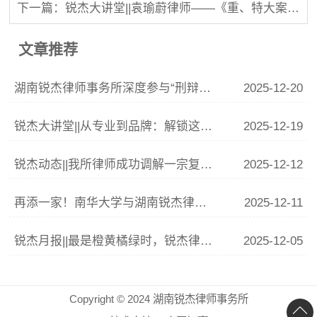
下一篇：锐杰大讲堂||袁瑜蔚律师——《重、特大案件程序辩护要点》
文章推荐
湖南锐杰律师事务所深度参与“刑辩湘军”联训 李青云副主任精析涉“骗”案件辩护要点
2025-12-20
锐杰大讲堂||从专业到品牌：解锁这份律师IP打造指南
2025-12-19
锐杰动态||我所律师成功调解一宗复杂婚姻家庭纠纷
2025-12-12
再添一家！南华大学与湖南锐杰律师事务所共建法学实践教学基地签约揭牌仪式圆满举行
2025-12-11
锐杰月报||最是橙黄橘绿时，锐杰律所11月事记
2025-12-05
Copyright © 2024 湖南锐杰律师事务所