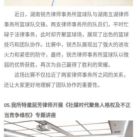
近日，湖南锐杰律师事务所篮球队与湖南五湖律师
事务所篮球队交锋。两支律师事务所的队员们，平时忙
碌于法律事务，此时却齐聚篮球场，展现了出色的篮球
技巧和团队协作。比赛中，锐杰队展现出了强大的进攻
火力和紧密的防守，最终，锐杰律师事务所篮球队以微
弱的优势获胜，再次为自己赢得了胜利的荣耀。
这场比赛不仅拉近了两家律师事务所之间的关系，
还让大家更好地理解了团队协作的重要性。
05.我所特邀屈芳律师开展《社媒时代聚焦人格权及不正
当竞争维权》专题讲座