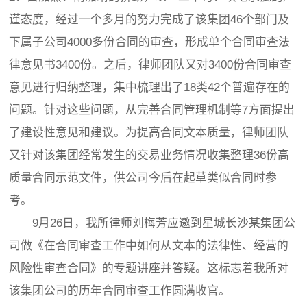
谨态度，经过一个多月的努力完成了该集团46个部门及
下属子公司4000多份合同的审查，形成单个合同审查法
律意见书3400份。之后，律师团队又对3400份合同审查
意见进行归纳整理，集中梳理出了18类42个普遍存在的
问题。针对这些问题，从完善合同管理机制等7方面提出
了建设性意见和建议。为提高合同文本质量，律师团队
又针对该集团经常发生的交易业务情况收集整理36份高
质量合同示范文件，供公司今后在起草类似合同时参
考。
9月26日，我所律师刘梅芳应邀到星城长沙某集团公
司做《在合同审查工作中如何从文本的法律性、经营的
风险性审查合同》的专题讲座并答疑。这标志着我所对
该集团公司的历年合同审查工作圆满收官。