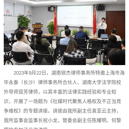
2023年9月22日，湖南锐杰律师事务所特邀上海市海
华永泰（长沙）律师事务所合伙人、湖南大学法学院校
外导师屈芳律师，以其丰富的法律实践经验和专业知
识，开展了一场题为《社媒时代聚焦人格权及不正当竞
争维权》的专题讲座。讲座由我所副主任袁亚云主持，
我所监事会监事长祝小龙，管委会副主任陈耀明、何黎