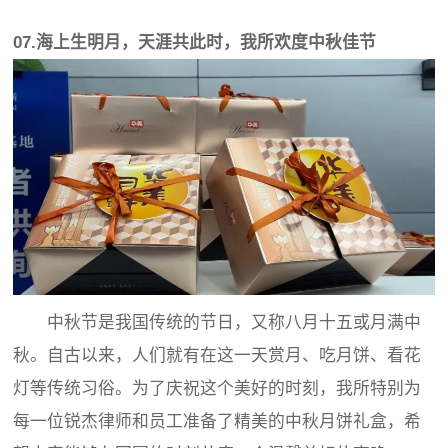
07.海上生明月，天涯共此时，我所欢度中秋佳节
中秋节是我国传统的节日，又称八月十五或月满中
秋。自古以来，人们就有在这一天赏月、吃月饼、看花
灯等传统习俗。为了庆祝这个美好的时刻，我所特别为
每一位锐杰律师和员工准备了精美的中秋月饼礼盒，希