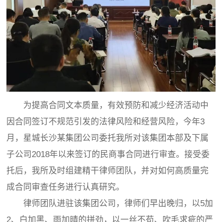
为提高合同文本质量，有效预防和减少经济活动中
因合同签订不规范引发的法律风险和经营风险，今年3
月，星城长沙某集团公司委托我所对该集团本部及下属
子公司2018年以来签订的民商事合同进行审查。接受委
托后，我所及时组建精干律师团队，并对如何高质量完
成合同审查任务进行认真研究。
律师团队进驻该集团公司，律师们早出晚归，以5加
2、白加黑、雨加晴的拼劲，以一丝不苟、吹毛求疵的严