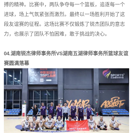
搏的精神。比赛中，两队争夺每一个篮板，追逐每一个
进球，场上气氛紧张而激烈。最终以一场胜利开始了这
段友谊赛的征程。这场比赛不仅锻炼了锐杰团队的意志
力，也展示了团队不怕困难，敢于挑战的决心。
04.湖南锐杰律师事务所VS湖南五湖律师事务所篮球友谊
赛圆满落幕