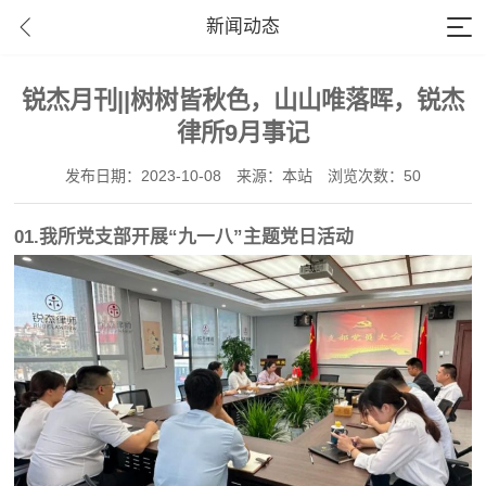
新闻动态
锐杰月刊||树树皆秋色，山山唯落晖，锐杰
律所9月事记
发布日期：2023-10-08
来源：本站
浏览次数：50
01.我所党支部开展“九一八”主题党日活动