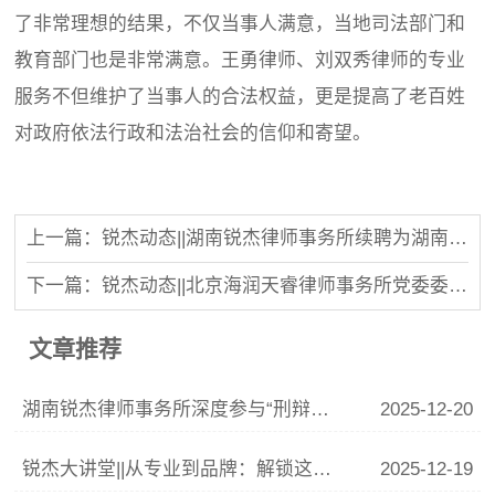
了非常理想的结果，不仅当事人满意，当地司法部门和
教育部门也是非常满意。王勇律师、刘双秀律师的专业
服务不但维护了当事人的合法权益，更是提高了老百姓
对政府依法行政和法治社会的信仰和寄望。
上一篇：锐杰动态||湖南锐杰律师事务所续聘为湖南省消费者权益保护委员会新一届常年法律顾问
下一篇：锐杰动态||北京海润天睿律师事务所党委委员、高级合伙人肖虹律师一行莅临我所参观交流
文章推荐
湖南锐杰律师事务所深度参与“刑辩湘军”联训 李青云副主任精析涉“骗”案件辩护要点
2025-12-20
锐杰大讲堂||从专业到品牌：解锁这份律师IP打造指南
2025-12-19