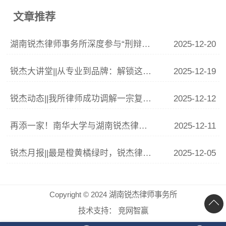
文章推荐
湖南锐杰律师事务所深度参与“刑辩湘军”联训 李青云副主任精析涉“骗”案件辩护要点
2025-12-20
锐杰大讲堂||从专业到品牌：解锁这份律师IP打造指南
2025-12-19
锐杰动态||我所律师成功调解一宗复杂婚姻家庭纠纷
2025-12-12
再添一家！南华大学与湖南锐杰律师事务所共建法学实践教学基地签约揭牌仪式圆满举行
2025-12-11
锐杰月报||最是橙黄橘绿时，锐杰律所11月事记
2025-12-05
Copyright © 2024 湖南锐杰律师事务所
技术支持：
竞网智赢