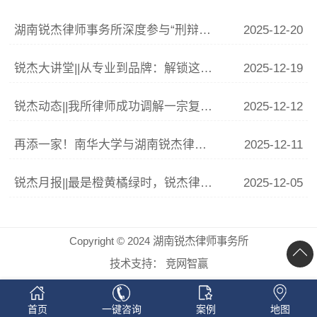
湖南锐杰律师事务所深度参与“刑辩湘军”联训 李青云副主任精析涉“骗”案件辩护要点
2025-12-20
锐杰大讲堂||从专业到品牌：解锁这份律师IP打造指南
2025-12-19
锐杰动态||我所律师成功调解一宗复杂婚姻家庭纠纷
2025-12-12
再添一家！南华大学与湖南锐杰律师事务所共建法学实践教学基地签约揭牌仪式圆满举行
2025-12-11
锐杰月报||最是橙黄橘绿时，锐杰律所11月事记
2025-12-05
Copyright © 2024 湖南锐杰律师事务所
技术支持：
竞网智赢
首页
一键咨询
案例
地图