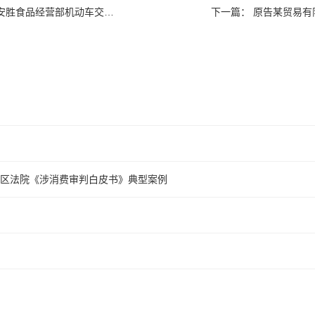
车交通事故责任纠纷一审民事判决书
下一篇：
原告某贸易有
心区法院《涉消费审判白皮书》典型案例