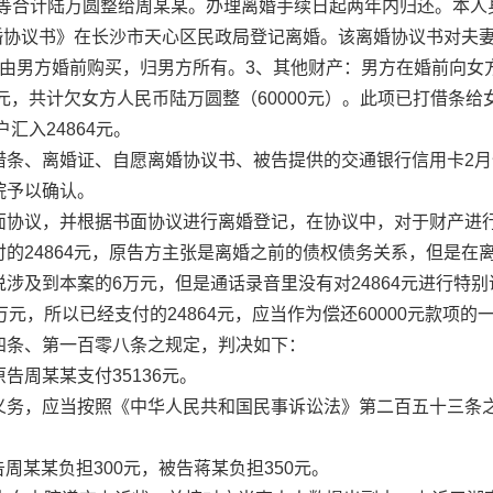
陆万圆整给周某某。办理离婚手续日起两年内归还。本人身份证430124
愿离婚协议书》在长沙市天心区民政局登记离婚。该离婚协议书对夫
由男方婚前购买，归男方所有。3、其他财产：男方在婚前向女
元，共计欠女方人民币陆万圆整（60000元）。此项已打借条给女
汇入24864元。
、离婚证、自愿离婚协议书、被告提供的交通银行信用卡2月
院予以确认。
议，并根据书面协议进行离婚登记，在协议中，对于财产进行
的24864元，原告方主张是离婚之前的债权债务关系，但是在
涉及到本案的6万元，但是通话录音里没有对24864元进行特
元，所以已经支付的24864元，应当作为偿还60000元款项
四条、第一百零八条之规定，判决如下：
周某某支付35136元。
务，应当按照《中华人民共和国民事诉讼法》第二百五十三条之
周某某负担300元，被告蒋某负担350元。