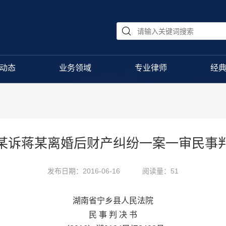
动态
业务领域
专业律师
经
某诉蒋某离婚后财产纠纷一案一审民事
发布日期：2016-06-16
阅读量：51
湖南省宁乡县人民法院
民 事 判 决 书