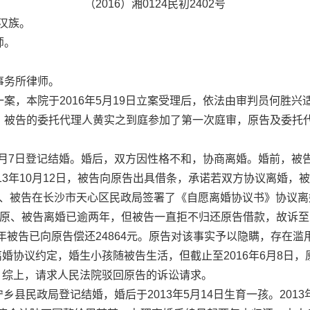
（2016）湘0124民初2402号
，汉族。
师。
务所律师。
院于2016年5月19日立案受理后，依法由审判员何胜兴适用简易
、被告的委托代理人黄实之到庭参加了第一次庭审，原告及委托
月7日登记结婚。婚后，双方因性格不和，协商离婚。婚前，被
013年10月12日，被告向原告出具借条，承诺若双方协议离婚
日，原、被告在长沙市天心区民政局签署了《自愿离婚协议书》协议
现原、被告离婚已逾两年，但被告一直拒不归还原告借款，故诉至
被告已向原告偿还24864元。原告对该事实予以隐瞒，存在滥
离婚协议约定，婚生小孩随被告生活，但截止至2016年6月8
等。综上，请求人民法院驳回原告的诉讼请求。
乡县民政局登记结婚，婚后于2013年5月14日生育一孩。2013