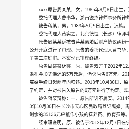
xxxx原告周某某，女，1985年8月8日出生
委托代理人曹书华，湖南锐杰律师事务所律
被告蒋某，男，1983年5月5日出生，汉族。
委托代理人黄实之，北京德恒（长沙）律师事
原告周某某诉被告蒋某离婚后财产协议纠纷一案，本
公开开庭进行了审理。原告的委托代理人曹书华
了第二次庭审。本案现已审理终结。
原告周某某诉称：原、被告双方于2012年12
婚礼金形式偿还的5万元后，仍欠原告6万元。2
离婚手续日起两年内归还。2013年10月30
了约定，并对被告欠原告的6万元进行了约定。
被告蒋某辩称：一、原告所诉不属实。2014年
3年10月30日在长沙市天心区民政局登记离婚。
剩余的35136元应抵作小孩的抚养费、教育费
经审理查明，原、被告于2012年12月7日在宁