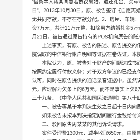
“借条本人蒋某同妻若协议离婚，退还礼金、买车等合计
日”。2013年10月30日，原、被告签订《自
无共同存款，不存在存款分配。2、房屋、车辆：
资7万元，共计11万元整，扣除男方结婚礼金5万
月21日，被告通过原告持有的POS机向原告的账户
上述事实，有原、被告的陈述、原告提交的借条
院调取的中信银行账户明细等证据在卷佐证，本
本院认为，原、被告对于财产的问题达成书面协
按照约定履行付款义务；对于双方争议的已经支付
认可，同时在原告提供的通话录音证据中，虽然说
元，应理解为欠条上的6万元，而不是事实上欠6万
三十九条、《中华人民共和国民法通则》第八十
一、被告蒋某于本判决生效之日起十日内向原告
如果被告未按本判决指定期间履行金钱给付义
二、驳回原告周某某的其他诉讼请求。
案件受理费1300元，减半收取650元，由原告