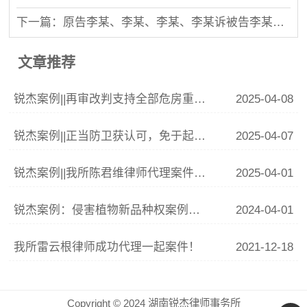
下一篇：原告李某、李某、李某、李某诉被告李某、李某遗嘱继承纠纷一案判决书
文章推荐
锐杰案例||再审改判支持全部危房重建费用
2025-04-08
锐杰案例||正当防卫获认可，免于起诉显公正
2025-04-07
锐杰案例||我所陈君维律师代理案件入选长沙市天心区法院《涉消费审判白皮书》典型案例
2025-04-01
锐杰案例：侵害植物新品种权案例分析
2024-04-01
我所雷云根律师成功代理一起案件！
2021-12-18
Copyright © 2024 湖南锐杰律师事务所