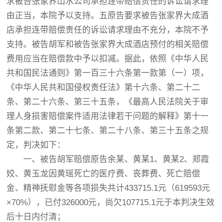
求被告张家界山水公司承担连带赔偿责任的诉讼请求理
由正当，本院予以支持。五原告要求被告张家界大成酒
店承担连带赔偿责任的诉讼请求理由不充分，本院不予
支持。被告胡军和被告张家界大成酒店预付的相关赔偿
费用应当在赔偿款中予以扣减。据此，依照《中华人民
共和国民法通则》第一百三十六条第一款第（一）项，
《中华人民共和国侵权责任法》第十六条、第二十二
条、第二十六条、第三十五条，《最高人民法院关于审
理人身损害赔偿案件适用法律若干问题的解释》第十一
条第二款、第二十七条、第二十八条、第三十五条之规
定，判决如下：
一、被告胡军赔偿原告余某、黄某1、黄某2、郑霞
姣、黄玉龙因黄瑶死亡的医疗费、丧葬费、死亡赔偿
金、精神抚慰金等各项损失共计433715.1元（619593元
×70%），已付326000元，尚欠107715.1元于本判决生效
后十日内付清；