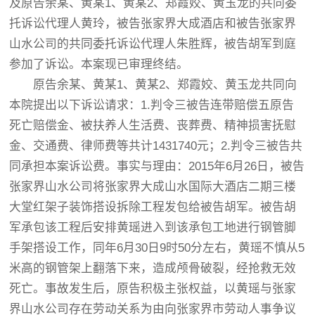
及原告余某、黄某1、黄某2、郑霞姣、黄玉龙的共同委
托诉讼代理人黄玲，被告张家界大成酒店和被告张家界
山水公司的共同委托诉讼代理人朱胜辉，被告胡军到庭
参加了诉讼。本案现已审理终结。
原告余某、黄某1、黄某2、郑霞姣、黄玉龙共同向
本院提出以下诉讼请求：1.判令三被告连带赔偿五原告
死亡赔偿金、被扶养人生活费、丧葬费、精神损害抚慰
金、交通费、律师费等共计1431740元；2.判令三被告共
同承担本案诉讼费。事实与理由：2015年6月26日，被告
张家界山水公司将张家界大成山水国际大酒店二期三楼
大堂红架子装饰搭设拆除工程发包给被告胡军。被告胡
军承包该工程后安排黄瑶进入到该承包工地进行钢管脚
手架搭设工作，同年6月30日9时50分左右，黄瑶不慎从5
米高的钢管架上翻落下来，造成颅骨破裂，经抢救无效
死亡。事故发生后，原告积极主张权益，以黄瑶与张家
界山水公司存在劳动关系为由向张家界市劳动人事争议