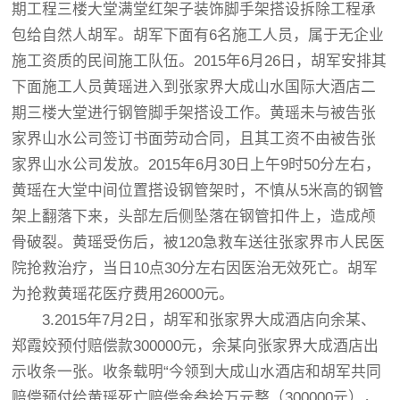
期工程三楼大堂满堂红架子装饰脚手架搭设拆除工程承
包给自然人胡军。胡军下面有6名施工人员，属于无企业
施工资质的民间施工队伍。2015年6月26日，胡军安排其
下面施工人员黄瑶进入到张家界大成山水国际大酒店二
期三楼大堂进行钢管脚手架搭设工作。黄瑶未与被告张
家界山水公司签订书面劳动合同，且其工资不由被告张
家界山水公司发放。2015年6月30日上午9时50分左右，
黄瑶在大堂中间位置搭设钢管架时，不慎从5米高的钢管
架上翻落下来，头部左后侧坠落在钢管扣件上，造成颅
骨破裂。黄瑶受伤后，被120急救车送往张家界市人民医
院抢救治疗，当日10点30分左右因医治无效死亡。胡军
为抢救黄瑶花医疗费用26000元。
3.2015年7月2日，胡军和张家界大成酒店向余某、
郑霞姣预付赔偿款300000元，余某向张家界大成酒店出
示收条一张。收条载明“今领到大成山水酒店和胡军共同
赔偿预付给黄瑶死亡赔偿金叁拾万元整（300000元），