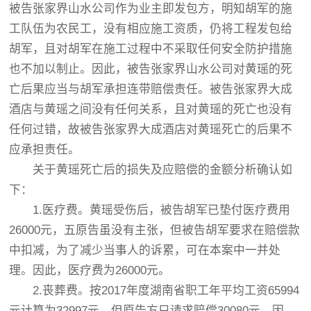
被告张家界山水公司作为业主即发包方，明知胡军的施
工队伍为农民工，没有相应施工资质，仍将工程发包给
胡军，且对胡军在施工过程中不采取任何安全防护措施
也不加以制止。因此，被告张家界山水公司对黄瑶的死
亡后果应当与胡军承担连带赔偿责任。被告张家界大成
酒店与黄瑶之间没有任何关系，且对黄瑶的死亡也没有
任何过错，故被告张家界大成酒店对黄瑶死亡的后果不
应承担责任。
关于黄瑶死亡后的损失及应赔偿的金额分析确认如
下：
1.医疗费。黄瑶受伤后，被告胡军已垫付医疗费用
26000元，五原告虽没有主张，但被告胡军要求在赔偿款
中扣减，为了减少当事人的诉累，可在本案中一并处
理。因此，医疗费为26000元。
2.丧葬费。按2017年度湖南省职工年平均工资65994
元计算为32997元，但原告方只请求赔偿30080元，因