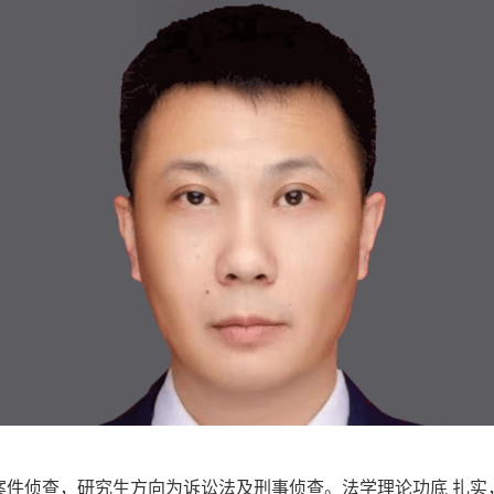
案件侦查，研究生方向为诉讼法及刑事侦查。法学理论功底 扎实