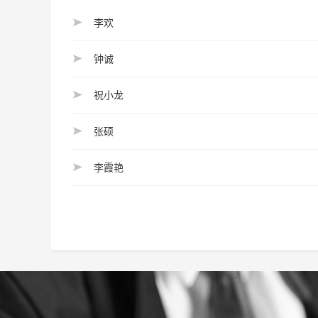
李欢
钟诚
祝小龙
张硕
李霞艳