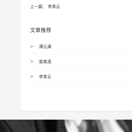
上一篇：
李青云
文章推荐
谭元满
曾美清
李青云